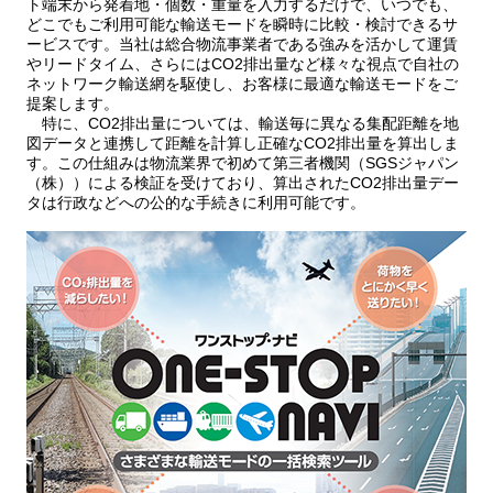
ト端末から発着地・個数・重量を入力するだけで、いつでも、
どこでもご利用可能な輸送モードを瞬時に比較・検討できるサ
ービスです。当社は総合物流事業者である強みを活かして運賃
やリードタイム、さらにはCO2排出量など様々な視点で自社の
ネットワーク輸送網を駆使し、お客様に最適な輸送モードをご
提案します。
特に、CO2排出量については、輸送毎に異なる集配距離を地
図データと連携して距離を計算し正確なCO2排出量を算出しま
す。この仕組みは物流業界で初めて第三者機関（SGSジャパン
（株））による検証を受けており、算出されたCO2排出量デー
タは行政などへの公的な手続きに利用可能です。