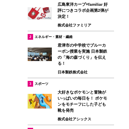
広島東洋カープ×familiar 好
評につきコラボ企画第2弾が
決定！
株式会社ファミリア
2
エネルギー・素材・繊維
君津市の中学校でブルーカ
ーボン授業を実施 日本製鉄
の「海の森づくり」を伝え
る！
日本製鉄株式会社
3
スポーツ
大好きなポケモンと冒険が
いっぱいの毎日を！ ポケモ
ンをモチーフにした子ども
靴を発売
株式会社アシックス