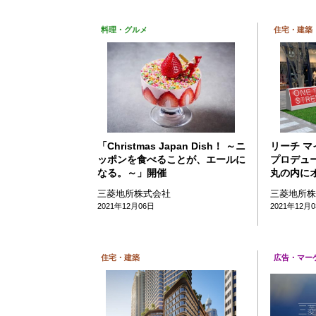
料理・グルメ
住宅・建築
「Christmas Japan Dish！ ～ニ
リーチ 
ッポンを食べることが、エールに
プロデュ
なる。～」開催
丸の内に
三菱地所株式会社
三菱地所
2021年12月06日
2021年12月
住宅・建築
広告・マー