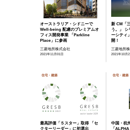
オーストラリア・シドニーで
新 CM「
Well-being 配慮のプレミアムオ
う。」 
フィス開発事業 「Parkline
ーシティ」篇
Place」に参画
開！
三菱地所株式会社
三菱地所
2021年11月01日
2021年10月
住宅・建築
住宅・建築
最高評価「５スター」取得 「セ
中国・杭
クターリーダー」に初選出
「ALPHA