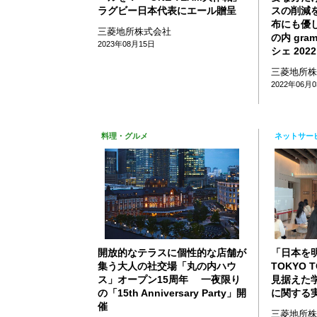
ラグビー日本代表にエール贈呈
スの削減
布にも優し
三菱地所株式会社
の内 gra
2023年08月15日
シェ 202
三菱地所
2022年06月
料理・グルメ
ネットサー
開放的なテラスに個性的な店舗が
「日本を
集う大人の社交場「丸の内ハウ
TOKYO
ス」オープン15周年 一夜限り
見据えた
の「15th Anniversary Party」開
に関する
催
三菱地所