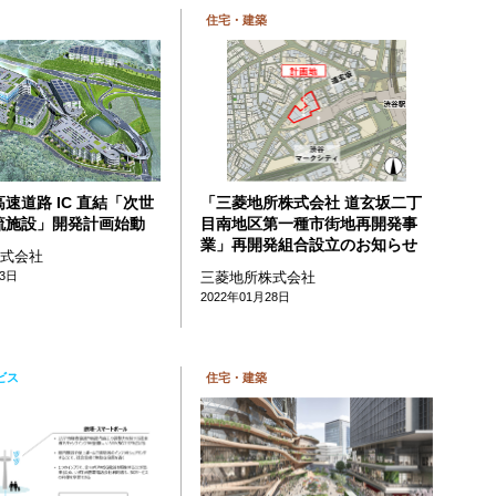
住宅・建築
速道路 IC 直結「次世
「三菱地所株式会社 道玄坂二丁
流施設」開発計画始動
目南地区第一種市街地再開発事
業」再開発組合設立のお知らせ
株式会社
03日
三菱地所株式会社
2022年01月28日
ビス
住宅・建築