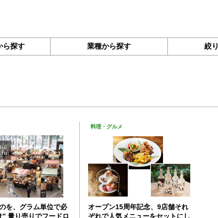
から探す
業種から探す
絞
料理・グルメ
ものを、グラム単位で必
オープン15周年記念、9店舗それ
” 量り売りでフードロ
ぞれで人気メニューをセットにし