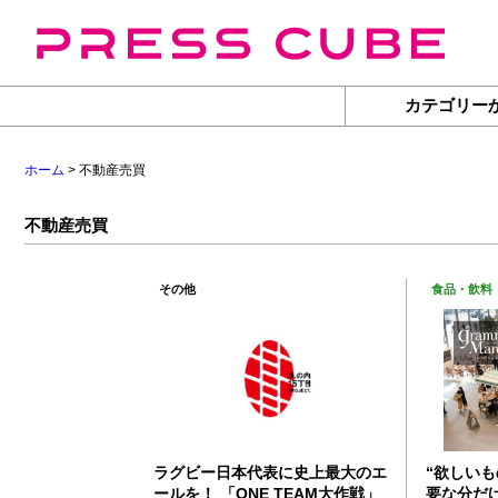
カテゴリー
ホーム
> 不動産売買
不動産売買
その他
食品・飲料
ラグビー日本代表に史上最大のエ
“欲しい
ールを！ 「ONE TEAM大作戦」
要な分だけ