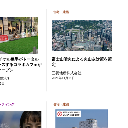
住宅・建築
マイケル選手がトータル
富士山噴火による火山灰対策を策
ースするコラボカフェが
定
オープン
三菱地所株式会社
株式会社
2021年11月11日
03日
ケティング
住宅・建築