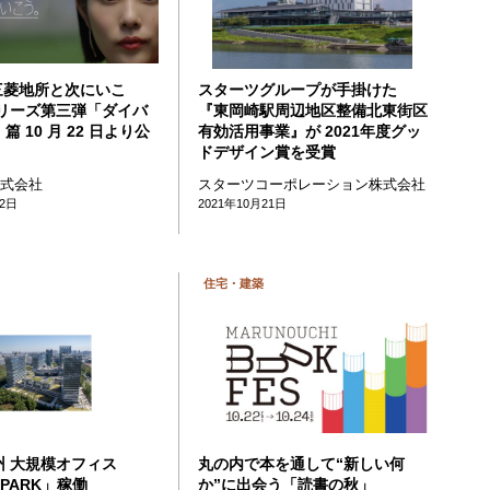
三菱地所と次にいこ
スターツグループが手掛けた
シリーズ第三弾「ダイバ
『東岡崎駅周辺地区整備北東街区
 10 月 22 日より公
有効活用事業』が 2021年度グッ
ドデザイン賞を受賞
株式会社
スターツコーポレーション株式会社
22日
2021年10月21日
住宅・建築
州 大規模オフィス
丸の内で本を通して“新しい何
 PARK」稼働
か”に出会う「読書の秋」