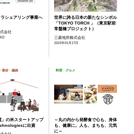
フラシェアリング事業へ
世界に誇る日本の新たなシンボル
「TOKYO TORCH 」（東京駅前
常盤橋プロジェクト）
株式会社
26日
三菱地所株式会社
2022年01月17日
・素材・繊維
料理・グルメ
電」の米スタートアップ
～丸の内から発酵食で心も、身体
echnologiesに出資
も、健康に。人も、まちも、元気
に～