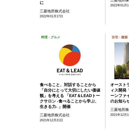
三菱地所
に
2022年01月
三菱地所株式会社
2022年01月17日
料理・グルメ
住宅・建築
食べること、対話することから
オースト
「自分にとって大切にしたい価値
ィス開発「P
観」を考える 「EAT＆LEADトー
ーンファ
クサロン -食べることから学ぶ、
のお知ら
生きる力- 」開催
三菱地所
三菱地所株式会社
2021年12月
2021年12月21日