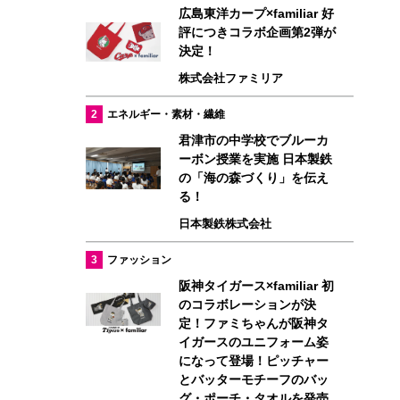
広島東洋カープ×familiar 好
評につきコラボ企画第2弾が
決定！
株式会社ファミリア
2
エネルギー・素材・繊維
君津市の中学校でブルーカ
ーボン授業を実施 日本製鉄
の「海の森づくり」を伝え
る！
日本製鉄株式会社
3
ファッション
阪神タイガース×familiar 初
のコラボレーションが決
定！ファミちゃんが阪神タ
イガースのユニフォーム姿
になって登場！ピッチャー
とバッターモチーフのバッ
グ・ポーチ・タオルを発売