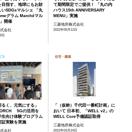
を目指す、地球にもお財
て期間限定でご提供！ 「丸の内
いSDGsマルシェ 「丸
ハウス15th ANNIVERSARY
mmeグラム Marchéマル
MENU」実施
2」開催
三菱地所株式会社
株式会社
2022年05月12日
03日
ビス
住宅・建築
明るく、元気にする」
「（仮称）千代田一番町計画」に
 TORCH 5Gの活用を
おいて 日本初、「WELL v2」の
学生向け体験プログラム
WELL Core予備認証取得
実証実験を実施
三菱地所株式会社
株式会社
2022年03月24日