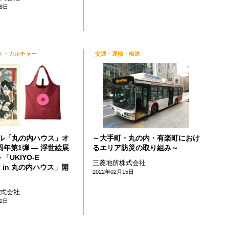
28日
ト・カルチャー
交通・運輸・輸送
ビル「丸の内ハウス」オ
～大手町・丸の内・有楽町におけ
周年第1弾 ― 浮世絵展
るエリア防災の取り組み～
「UKIYO-E
三菱地所株式会社
T in 丸の内ハウス」開
2022年02月15日
株式会社
22日