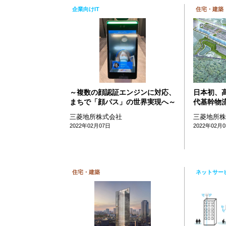
企業向けIT
住宅・建築
～複数の顔認証エンジンに対応、
日本初、高
まちで「顔パス」の世界実現へ～
代基幹物
三菱地所株式会社
三菱地所
2022年02月07日
2022年02月
住宅・建築
ネットサー