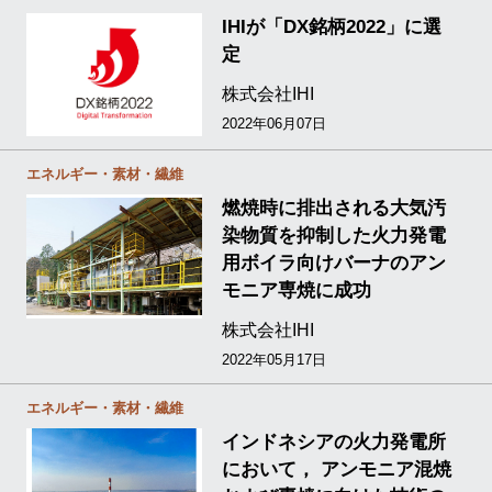
IHIが「DX銘柄2022」に選
定
株式会社IHI
2022年06月07日
エネルギー・素材・繊維
燃焼時に排出される大気汚
染物質を抑制した火力発電
用ボイラ向けバーナのアン
モニア専焼に成功
株式会社IHI
2022年05月17日
エネルギー・素材・繊維
インドネシアの火力発電所
において， アンモニア混焼