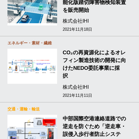
能化版踏切障害物検知装置
を販売開始
株式会社IHI
2021年11月18日
エネルギー・素材・繊維
CO₂の再資源化によるオレ
フィン製造技術の開発に向
けたNEDO委託事業に採
択
株式会社IHI
2021年11月11日
交通・運輸・輸送
中部国際空港連絡道路での
逆走を防ぐため「逆走車・
誤侵入歩行者防止システ