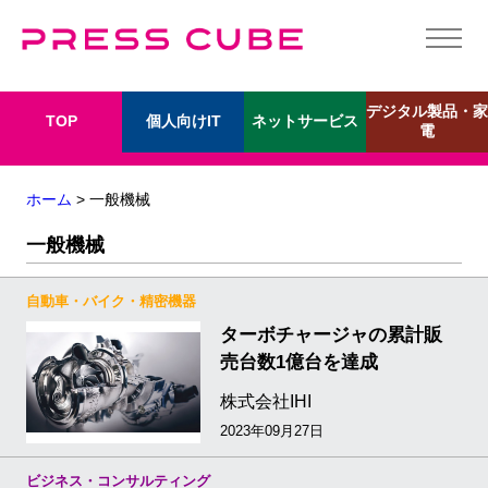
デジタル製品・家
個人向けIT
ネットサービス
TOP
電
ホーム
> 一般機械
一般機械
自動車・バイク・精密機器
ターボチャージャの累計販
売台数1億台を達成
株式会社IHI
2023年09月27日
ビジネス・コンサルティング