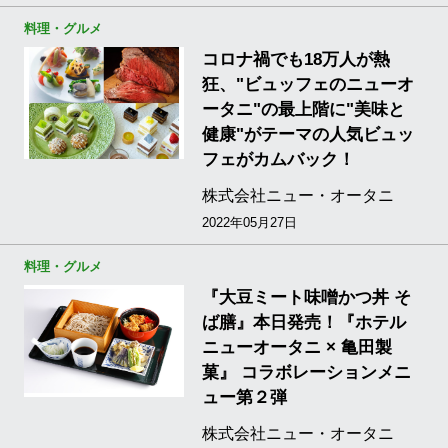
料理・グルメ
コロナ禍でも18万人が熱
狂、"ビュッフェのニューオ
ータニ"の最上階に"美味と
健康"がテーマの人気ビュッ
フェがカムバック！
株式会社ニュー・オータニ
2022年05月27日
料理・グルメ
『大豆ミート味噌かつ丼 そ
ば膳』本日発売！『ホテル
ニューオータニ × 亀田製
菓』 コラボレーションメニ
ュー第２弾
株式会社ニュー・オータニ