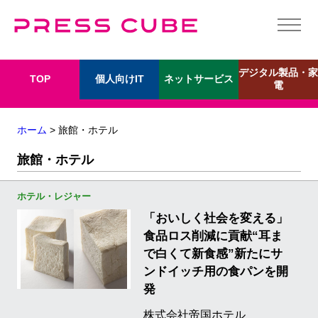
デジタル製品・家
個人向けIT
ネットサービス
TOP
電
ホーム
> 旅館・ホテル
旅館・ホテル
ホテル・レジャー
「おいしく社会を変える」
食品ロス削減に貢献“耳ま
で白くて新食感”新たにサ
ンドイッチ用の食パンを開
発
株式会社帝国ホテル