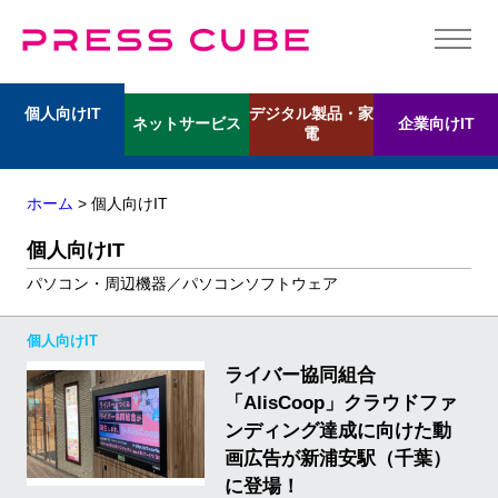
デジタル製品・家
個人向けIT
ネットサービス
企業向けIT
電
ホーム
> 個人向けIT
個人向けIT
パソコン・周辺機器／パソコンソフトウェア
個人向けIT
ライバー協同組合
「AlisCoop」クラウドファ
ンディング達成に向けた動
画広告が新浦安駅（千葉）
に登場！