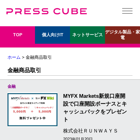
デジタル製品・家
個人向けIT
ネットサービス
TOP
電
ホーム
> 金融商品取引
金融商品取引
金融
MYFX Markets新規口座開
設で口座開設ボーナスとキ
ャッシュバックをプレゼン
ト
株式会社ＲＵＮＷＡＹＳ
2023年01月20日