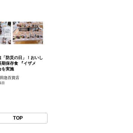
 日は「防災の日」！おいし
長期保存食 『イザメ
会を実施
小田急百貨店
01日
TOP