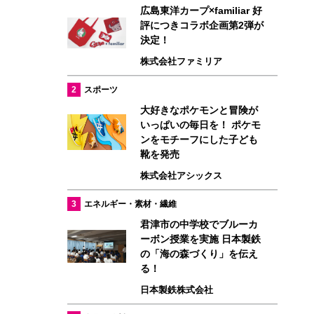
広島東洋カープ×familiar 好
評につきコラボ企画第2弾が
決定！
株式会社ファミリア
2
スポーツ
大好きなポケモンと冒険が
いっぱいの毎日を！ ポケモ
ンをモチーフにした子ども
靴を発売
株式会社アシックス
3
エネルギー・素材・繊維
君津市の中学校でブルーカ
ーボン授業を実施 日本製鉄
の「海の森づくり」を伝え
る！
日本製鉄株式会社