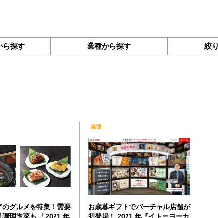
から探す
業種から探す
絞
流通
アのグルメを特集！需要
お歳暮ギフトでバーチャル店舗が
調理惣菜も 「2021 年
初登場！ 2021 年『イトーヨーカ