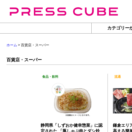
カテゴリー
ホーム
> 百貨店・スーパー
百貨店・スーパー
食品・飲料
流通
静岡県「しずおか健幸惣菜」に認
鎌倉エリ
定された 「豚しゃぶ肉とダシ炒
高まる簡単