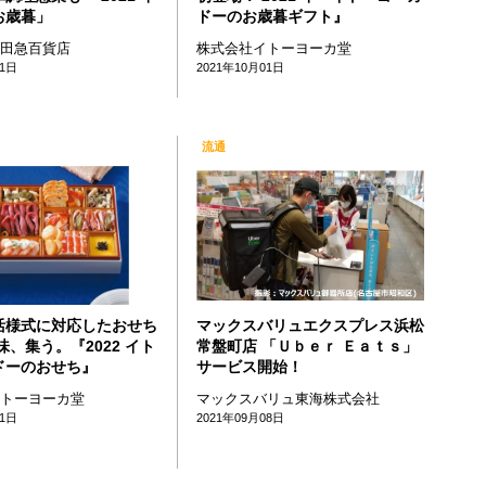
お歳暮」
ドーのお歳暮ギフト』
小田急百貨店
株式会社イトーヨーカ堂
21日
2021年10月01日
流通
活様式に対応したおせち
マックスバリュエクスプレス浜松
味、集う。『2022 イト
常盤町店 「Ｕｂｅｒ Ｅａｔｓ」
ドーのおせち』
サービス開始！
イトーヨーカ堂
マックスバリュ東海株式会社
21日
2021年09月08日