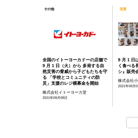
その他
流通
全国のイトーヨーカドーの店舗で
9 月 1
9 月 1 日（火）から 多発する自
く食べる
然災害の脅威から子どもたちを守
シ』販売
る 「学校とコミュニティの防
株式会社
災」支援のレジ横募金を開始
2021年09月
株式会社イトーヨーカ堂
2021年09月08日