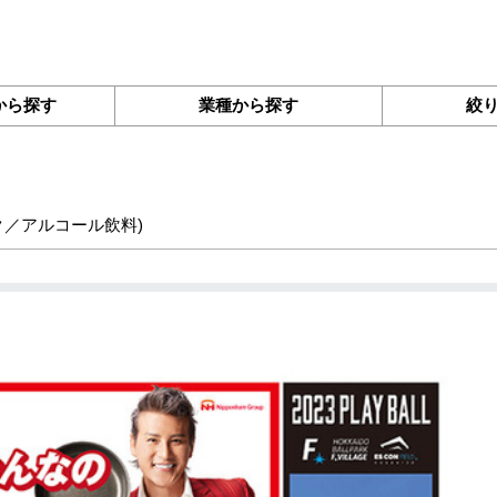
から探す
業種から探す
絞
ク／アルコール飲料
)