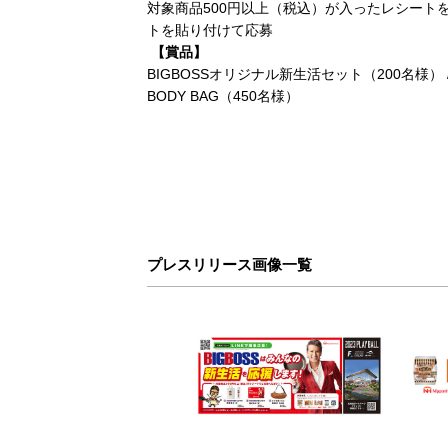
対象商品
500
円以上（税込）が入ったレシート
トを貼り付けて応募
【賞品】
BIGBOSS
オリジナル新生活セット（
200
名様）
BODY BAG
（
450
名様）
プレスリリース画像一覧