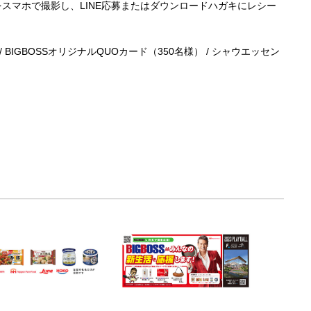
をスマホで撮影し、
LINE
応募またはダウンロードハガキにレシー
/ BIGBOSS
オリジナル
QUO
カード（
350
名様）
/
シャウエッセン