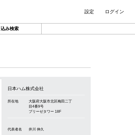
設定
ログイン
り込み検索
日本ハム株式会社
所在地
大阪府大阪市北区梅田二丁
目4番9号
ブリーゼタワー 18F
代表者名
井川 伸久