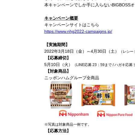
本キャンペーンでしか手に入らない
BIGBOSS
オ
キャンペーン概要
キャンペーンサイトはこちら
https://www.nhg2022-campaigns.jp/
【実施期間】
2022
年
3
月
18
日（金）～
4
月
30
日（土）
（レシー
【応募締切】
5
月
10
日（火）
（
LINE
応募
23
：
59
まで
/
ハガキ応募 
【対象商品】
ニッポンハムグループ全商品
※写真は対象商品一例です。
【応募方法】