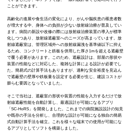
ことができます。
高齢化の進展や食生活の変化により、がんや脳疾患の罹患者数
が増大する中、身体への負担が少ない放射線治療が普及してい
ます。病院の新設や改修の際には放射線治療装置の導入が標準
化しつつあり、放射線遮蔽室へのニーズが高まっています。放
射線遮蔽室は、管理区域外への放射線漏洩を基準値以下に抑え
るため、コンクリートと鉄板を併用した厚さ
1m
を超える遮蔽壁
で覆う必要があります。このため、遮蔽設計は、部屋の形状や
装置の性能などに対応した、複雑な計算による設計が必要でし
た。簡易式の計算手法もありますが、過剰な安全裕度を見込ん
で遮蔽壁の壁厚や鉄板量を設定する必要が生じ、建設コストが
膨らむ要因となっていました。
そこで当社は、遮蔽室の形状や装置の性能を入力するだけで放
射線遮蔽性能を自動計算し、最適設計が可能になるアプリ
「
SC-HoRS
」を開発しました。これまでの病院施設設計の知見
や既存の手法を分析し、合理的な設計が可能になる独自の簡易
式自動計算手法を確立。これを様々な端末での使用が可能にな
るアプリとしてソフトを構築しました。