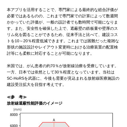
本アプリを活用することで、専門家による最終的な総合評価が
必要ではあるものの、これまで専門家での計算によって数週間
かかっていた評価が、一般の設計者でも数時間で可能になりま
す。また、安全性を確保した上で、遮蔽壁の鉄板量や壁厚のス
リム化を図ることができるため、従来手法と比べて、建設コス
トを
10
～
20
％程度低減できます。これまでは困難だった複雑な
形状の施設設計やレイアウト変更時における治療装置の配置検
討等にも柔軟に対応することが可能になります。
米国では、がん患者の約
70
％が放射線治療を受療しています。
一方、日本では依然として
30
％程度となっています。当社は
SC-HoRS
を武器に、今後も需要が見込まれる放射線医療施設の
建設受注拡大を目指す考えです。
≪参 考≫
放射線遮蔽性能評価のイメージ