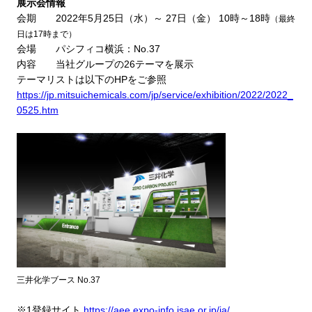
展示会情報
会期
2022
年
5
月
25
日（水）～
27
日（金）
10
時～
18
時
（最終
日は
17
時まで）
会場
パシフィコ横浜：
No.37
内容
当社グループの
26
テーマを展示
テーマリストは以下の
HP
をご参照
https://jp.mitsuichemicals.com/jp/service/exhibition/2022/2022_
0525.htm
三井化学ブース
No.37
※
1
登録サイト
https://aee.expo-info.jsae.or.jp/ja/