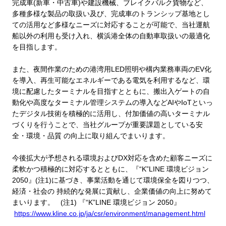
完成車
(
新車・中古車
)
や建設機械、ブレイクバルク貨物など、
多種多様な製品の取扱い及び、完成車のトランシップ基地とし
ての活用など多様なニーズに対応することが可能で、当社運航
船以外の利用も受け入れ、横浜港全体の自動車取扱いの最適化
を目指します。
また、夜間作業のための港湾用
LED
照明や構内業務車両の
EV
化
を導入、再生可能なエネルギーである電気を利用するなど、環
境に配慮したターミナルを目指すとともに、搬出入ゲートの自
動化や高度なターミナル管理システムの導入など
AI
や
IoT
といっ
たデジタル技術を積極的に活用し、付加価値の高いターミナル
づくりを行うことで、当社グループが重要課題としている安
全・環境・品質 の向上に取り組んでまいります。
今後拡大が予想される環境および
DX
対応を含めた顧客ニーズに
柔軟かつ積極的に対応するとともに、『
“K”LINE
環境ビジョン
2050
』
(
注
1)
に基づき、事業活動を通じて環境保全を図りつつ、
経済・社会の 持続的な発展に貢献し、企業価値の向上に努めて
まいります。
(
注
1)
『
“K”LINE
環境ビジョン
2050
』
https://www.kline.co.jp/ja/csr/environment/management.html