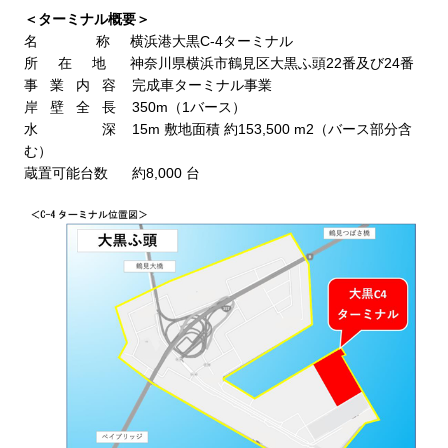
＜ターミナル概要＞
名 称
横浜港大黒
C-4
ターミナル
所
在
地
神奈川県横浜市鶴見区大黒ふ頭
22
番及び
24
番
事 業 内 容
完成車ターミナル事業
岸 壁 全 長
350m
（
1
バース）
水
深
15m
敷地面積 約
153,500 m2
（バース部分含
む）
蔵置可能台数
約
8,000
台