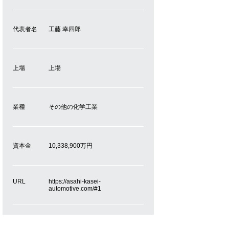
代表者名
工藤 幸四郎
上場
上場
業種
その他の化学工業
資本金
10,338,900万円
URL
https://asahi-kasei-
automotive.com/#1