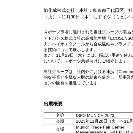
旭化成株式会社（本社：東京都千代田区、社長：
（火）～11月30日（木）にドイツ（ミュンヘン
スポーツ市場に適用される当社グループの製品と
アドバンス株式会社の高機能生地「ECOSENSO
え、バイオエタノールから合成繊維やプラスチ
る技術について展示します。
また、11月29日（水）には、幅広い用途で使
について、スポーツ業界向けにご紹介します。
当社グループは、社内外における連携（Connect）や「Ca
的な事業と多様な人財の結束を促進し、新事業
ョンの開発を推進しています。
出展概要
名称
ISPO MUNICH 2023
会期
2023年11月28日（火）〜11
Munich Trade Fair Center
会場
Messegelaende, D-81823 Mu