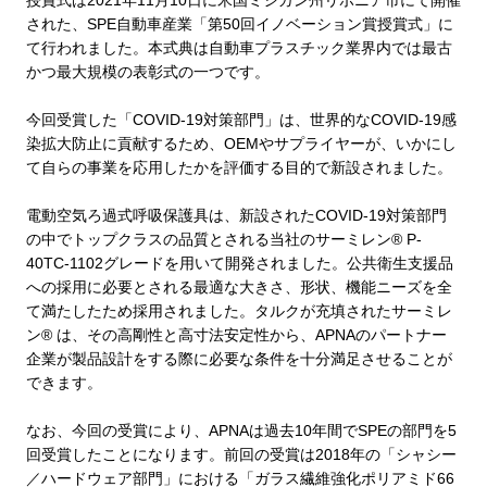
授賞式は
2021
年
11
月
10
日に米国ミシガン州リボニア市にて開催
された、
SPE
自動車産業「第
50
回イノベーション賞授賞式」に
て行われました。本式典は自動車プラスチック業界内では最古
かつ最大規模の表彰式の一つです。
今回受賞した「
COVID-19
対策部門」は、世界的な
COVID-19
感
染拡大防止に貢献するため、
OEM
やサプライヤーが、いかにし
て自らの事業を応用したかを評価する目的で新設されました。
電動空気ろ過式呼吸保護具は、新設された
COVID-19
対策部門
の中でトップクラスの品質とされる当社のサーミレン
® P-
40TC-1102
グレードを用いて開発されました。公共衛生支援品
への採用に必要とされる最適な大きさ、形状、機能ニーズを全
て満たしたため採用されました。タルクが充填されたサーミレ
ン
®
は、その高剛性と高寸法安定性から、
APNA
のパートナー
企業が製品設計をする際に必要な条件を十分満足させることが
できます。
なお、今回の受賞により、
APNA
は過去
10
年間で
SPE
の部門を
5
回受賞したことになります。前回の受賞は
2018
年の「シャシー
／ハードウェア部門」における「ガラス繊維強化ポリアミド
66