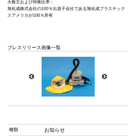
大株主および持株比率：
旭化成株式会社の
100
％出資子会社である旭化成プラスチック
スアメリカが
100
％所有
プレスリリース画像一覧
種類
お知らせ