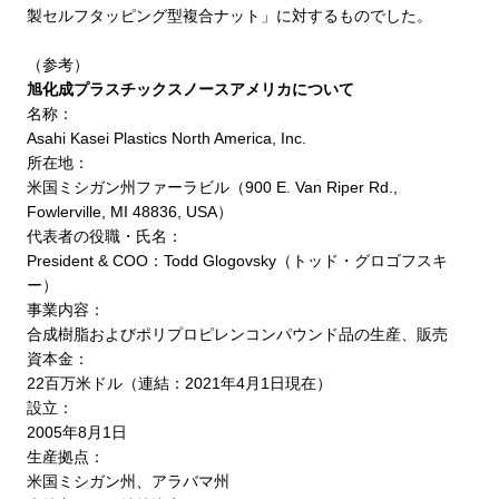
製セルフタッピング型複合ナット」に対するものでした。
（参考）
旭化成プラスチックスノースアメリカについて
名称：
Asahi Kasei Plastics North America, Inc.
所在地：
米国ミシガン州ファーラビル（
900 E. Van Riper Rd.,
Fowlerville, MI 48836, USA
）
代表者の役職・氏名：
President & COO
：
Todd Glogovsky
（トッド・グロゴフスキ
ー）
事業内容：
合成樹脂およびポリプロピレンコンパウンド品の生産、販売
資本金：
22
百万米ドル（連結：
2021
年
4
月
1
日現在）
設立：
2005
年
8
月
1
日
生産拠点：
米国ミシガン州、アラバマ州