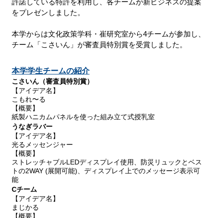
許諾している特許を利用し、各チームが新ビジネスの提案
をプレゼンしました。
本学からは文化政策学科・崔研究室から4チームが参加し、
チーム「こさいん」が審査員特別賞を受賞しました。
本学学生チームの紹介
こさいん（審査員特別賞）
【アイデア名】
こもれ〜る
【概要】
紙製ハニカムパネルを使った組み立て式授乳室
うなぎラバー
【アイデア名】
光るメッセンジャー
【概要】
ストレッチャブルLEDディスプレイ使用、防災リュックとベス
トの2WAY (展開可能)、ディスプレイ上でのメッセージ表示可
能
Cチーム
【アイデア名】
まじかる
【概要】