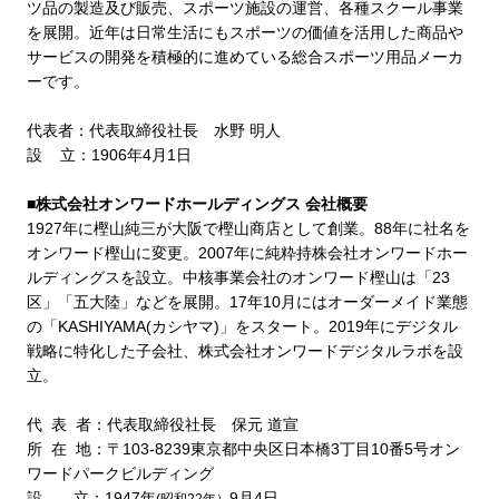
ツ品の製造及び販売、スポーツ施設の運営、各種スクール事業
を展開。近年は日常生活にもスポーツの価値を活用した商品や
サービスの開発を積極的に進めている総合スポーツ用品メーカ
ーです。
代表者：代表取締役社長 水野 明人
設 立：
1906
年
4
月
1
日
■株式会社オンワードホールディングス 会社概要
1927
年に樫山純三が大阪で樫山商店として創業。
88
年に社名を
オンワード樫山に変更。
2007
年に純粋持株会社オンワードホー
ルディングスを設立。中核事業会社のオンワード樫山は「
23
区」「五大陸」などを展開。
17
年
10
月にはオーダーメイド業態
の「
KASHIYAMA(
カシヤマ
)
」をスタート。
2019
年にデジタル
戦略に特化した子会社、株式会社オンワードデジタルラボを設
立。
代 表 者：代表取締役社長 保元 道宣
所 在 地：〒
103-8239
東京都中央区日本橋
3
丁目
10
番
5
号オン
ワードパークビルディング
設 立：
1947
年
9
月
4
日