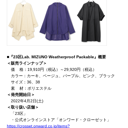
■『
23
区
Lab. MIZUNO Weatherproof Packable
』概要
＜販売ラインナップ＞
価 格：
19,910
円（税込）～
29,920
円（税込）
カラー：カーキ、ベージュ、パープル、ピンク、ブラック
サイズ：
36
、
38
素 材：ポリエステル
＜発売開始日＞
2022
年
4
月
2
日
(
土
)
＜取り扱い店舗＞
「
23
区」
・公式オンラインストア「オンワード・クローゼット」
https://crosset.onward.co.jp/items?