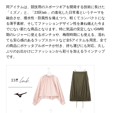
同アイテムは、競技用のスポーツギアを開発する技術に長けた
「ミズノ」と、「
23
区
lab.
」の進化した日常着というテーマを
融合させ、撥水性・防風性を備えつつ、軽くてコンパクトにな
る薄手素材、そしてファッションデザイン性を兼ね備えた今ま
でにない新たな商品となります。特に気温の安定しない
GW
時
期のレジャーに使えるポンチョや、梅雨時期にも使える、濡れ
ても安心感のあるラップスカートなど全
5
アイテムを用意。全て
の商品にポケッタブルポーチが付き、持ち運びにも対応。久し
ぶりのお出かけにファッションから彩りを加えるラインナップ
です。