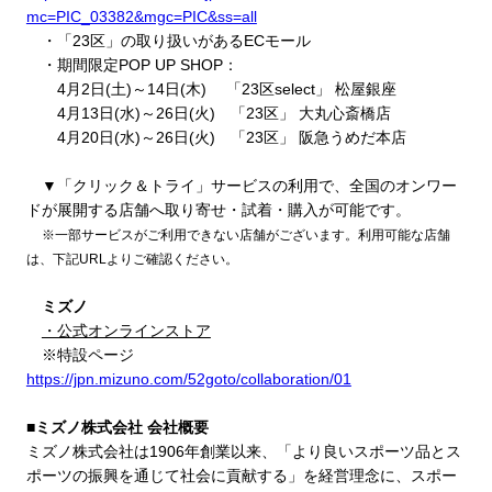
mc=PIC_03382&mgc=PIC&ss=all
・「
23
区」の取り扱いがある
EC
モール
・期間限定
POP UP SHOP
：
4
月
2
日
(
土
)
～
14
日
(
木
)
「
23
区
select
」 松屋銀座
4
月
13
日
(
水
)
～
26
日
(
火
)
「
23
区」 大丸心斎橋店
4
月
20
日
(
水
)
～
26
日
(
火
)
「
23
区」 阪急うめだ本店
▼「クリック＆トライ」サービスの利用で、全国のオンワー
ドが展開する店舗へ取り寄せ・試着・購入が可能です。
※一部サービスがご利用できない店舗がございます。利用可能な店舗
は、下記
URL
よりご確認ください。
ミズノ
・公式オンラインストア
※特設ページ
https://jpn.mizuno.com/52goto/collaboration/01
■ミズノ株式会社 会社概要
ミズノ株式会社は
1906
年創業以来、「より良いスポーツ品とス
ポーツの振興を通じて社会に貢献する」を経営理念に、スポー