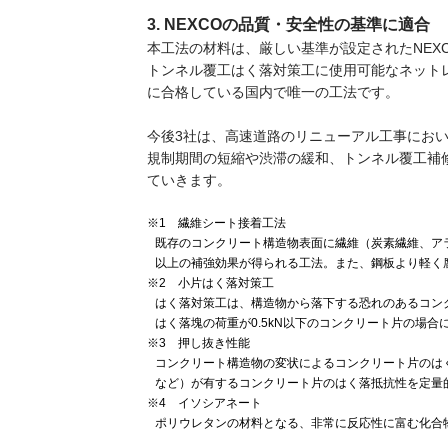
3. NEXCOの品質・安全性の基準に適合
本工法の材料は、厳しい基準が設定されたNEX
トンネル覆工はく落対策工に使用可能なネット
に合格している国内で唯一の工法です。
今後3社は、高速道路のリニューアル工事にお
規制期間の短縮や渋滞の緩和、トンネル覆工補
ていきます。
※1 繊維シート接着工法
既存のコンクリート構造物表面に繊維（炭素繊維、ア
以上の補強効果が得られる工法。また、鋼板より軽く
※2 小片はく落対策工
はく落対策工は、構造物から落下する恐れのあるコン
はく落塊の荷重が0.5kN以下のコンクリート片の場合
※3 押し抜き性能
コンクリート構造物の変状によるコンクリート片のは
など）が有するコンクリート片のはく落抵抗性を定量
※4 イソシアネート
ポリウレタンの材料となる、非常に反応性に富む化合