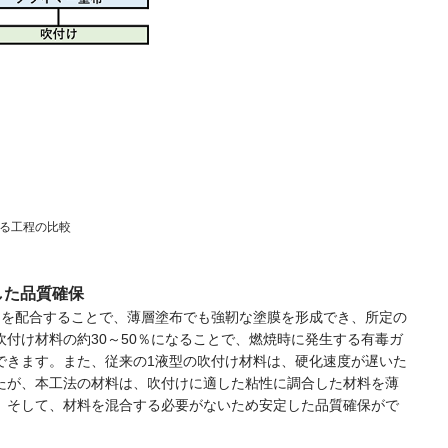
る工程の比較
した品質確保
）を配合することで、薄層塗布でも強靭な塗膜を形成でき、所定の
吹付け材料の約
30
～
50
％になることで、燃焼時に発生する有毒ガ
できます。また、従来の
1
液型の吹付け材料は、硬化速度が遅いた
たが、本工法の材料は、吹付けに適した粘性に調合した材料を薄
。そして、材料を混合する必要がないため安定した品質確保がで