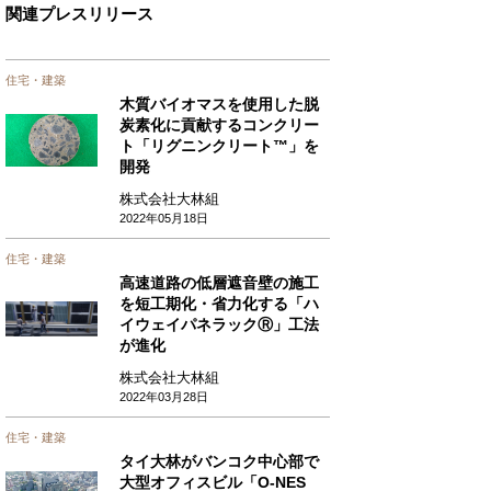
関連プレスリリース
住宅・建築
木質バイオマスを使用した脱
炭素化に貢献するコンクリー
ト「リグニンクリート™」を
開発
株式会社大林組
2022年05月18日
住宅・建築
高速道路の低層遮音壁の施工
を短工期化・省力化する「ハ
イウェイパネラックⓇ」工法
が進化
株式会社大林組
2022年03月28日
住宅・建築
タイ大林がバンコク中心部で
大型オフィスビル「O-NES