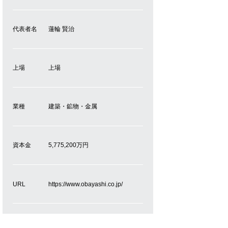
代表者名
蓮輪 賢治
上場
上場
業種
建築・鉱物・金属
資本金
5,775,200万円
URL
https://www.obayashi.co.jp/