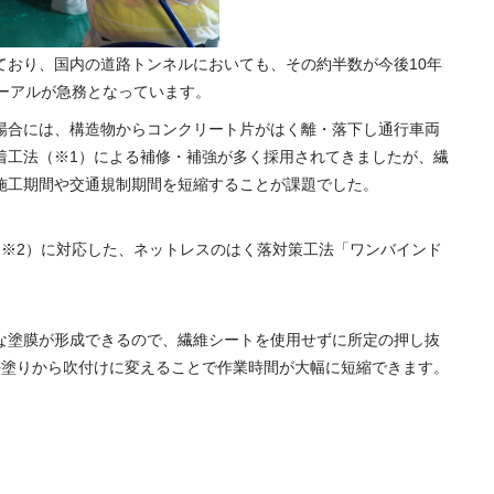
ており、国内の道路トンネルにおいても、その約半数が今後10年
ーアルが急務となっています。
場合には、構造物からコンクリート片がはく離・落下し通行車両
着工法（※1）による補修・補強が多く採用されてきましたが、繊
施工期間や交通規制期間を短縮することが課題でした。
（※2）に対応した、ネットレスのはく落対策工法「ワンバインド
な塗膜が形成できるので、繊維シートを使用せずに所定の押し抜
手塗りから吹付けに変えることで作業時間が大幅に短縮できます。