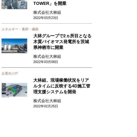
TOWER」を開業
株式会社大林組
2022年03月23日
エネルギー・素材・繊維
大林グループで2ヵ所目となる
木質バイオマス発電所を茨城
県神栖市に開業
株式会社大林組
2022年03月08日
企業向けIT
大林組、現場稼働状況をリア
ルタイムに反映する4D施工管
理支援システムを開発
株式会社大林組
2022年02月25日