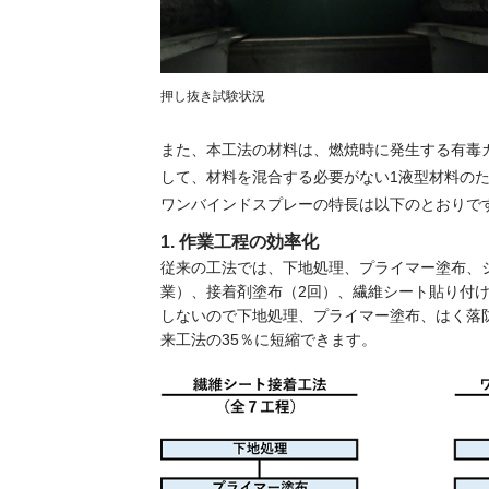
押し抜き試験状況
また、本工法の材料は、燃焼時に発生する有毒
して、材料を混合する必要がない1液型材料の
ワンバインドスプレーの特長は以下のとおりで
1. 作業工程の効率化
従来の工法では、下地処理、プライマー塗布、
業）、接着剤塗布（
2
回）、繊維シート貼り付
しないので下地処理、プライマー塗布、はく落
来工法の
35
％に短縮できます。