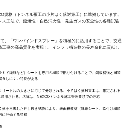
CO規格（トンネル覆工の小片はく落対策工）に準拠しています。
レス工法で、延焼性・自己消火性・発生ガスの安全性の各種試験
いて、「ワンバインドスプレー」を積極的に活用することで、交通
修工事の高品質化を実現し、インフラ構造物の長寿命化に貢献し
ラミド繊維など）シートを専用の樹脂で貼り付けることで、鋼板補強と同等
腐食しにくい特長がある
クリート片の大きさに応じて分類される。小片はく落対策工は、想定される
に適用される。名称は、NEXCOトンネル施工管理要領での呼称
く落を再現した押し抜き試験により、表面被覆材（繊維シート、吹付け樹脂
的に評価する指標
物