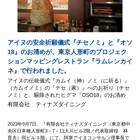
アイヌの安全祈願儀式『チセノミ』と『オソ
18』のお清めが、東京人形町のプロジェク
ションマッピングレストラン『ラムレンカイ
ネ』で行われました。
アイヌの伝統儀式『カムイ（神）ノミ（に祈る）』
（カムイノミ）の『チセ（家）』へのお祈り（チセ
ノミ）と、駆除されたヒグマ『OSO18』のお清め
有限会社 ティナズダイニング
2023年9月7日、『有限会社ティナズダイニング（東京都中
央区日本橋人形町3－7－11大川ビル2階／代表取締役 林
育夫）同ビル３階』にて、阿寒アイヌコンサルン理事長で