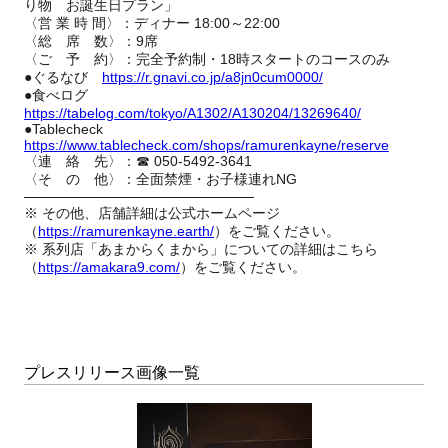
り物 お誕生日プラン」
〈営 業 時 間〉：ディナー 18:00～22:00
〈総 席 数〉：9席
〈ご 予 約〉：完全予約制・18時スタートのコースのみ
●ぐるなび
https://r.gnavi.co.jp/a8jn0cum0000/
●食べログ
https://tabelog.com/tokyo/A1302/A130204/13269640/
●Tablecheck
https://www.tablecheck.com/shops/ramurenkayne/reserve
〈連 絡 先〉：☎ 050-5492-3641
〈そ の 他〉：全面禁煙・お子様連れNG
───────────────────────
※ その他、店舗詳細は公式ホームページ
（
https://ramurenkayne.earth/
）をご覧ください。
※ 系列店「あまからくまから」についての詳細はこちら
（
https://amakara9.com/
）をご覧ください。
プレスリリース画像一覧