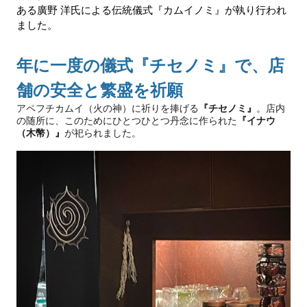
ある廣野 洋氏による伝統儀式『カムイノミ』が執り行われ
ました。
年に一度の儀式『チセノミ』で、店
舗の安全と繁盛を祈願
アペフチカムイ（火の神）に祈りを捧げる
『チセノミ』
。店内
の随所に、このためにひとつひとつ丹念に作られた
『イナウ
（木幣）』
が祀られました。