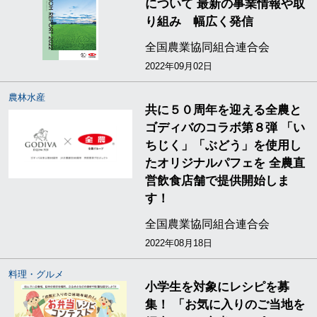
について 最新の事業情報や取
り組み 幅広く発信
全国農業協同組合連合会
2022年09月02日
農林水産
共に５０周年を迎える全農と
ゴディバのコラボ第８弾 「い
ちじく」「ぶどう」を使用し
たオリジナルパフェを 全農直
営飲食店舗で提供開始しま
す！
全国農業協同組合連合会
2022年08月18日
料理・グルメ
小学生を対象にレシピを募
集！ 「お気に入りのご当地を