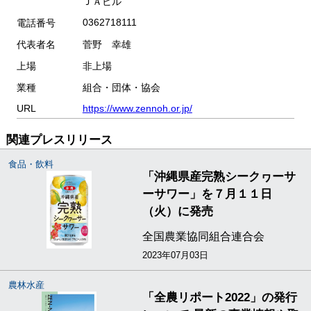
ＪＡビル
0362718111
電話番号
代表者名
菅野 幸雄
上場
非上場
業種
組合・団体・協会
URL
https://www.zennoh.or.jp/
関連プレスリリース
食品・飲料
「沖縄県産完熟シークヮーサ
ーサワー」を７月１１日
（火）に発売
全国農業協同組合連合会
2023年07月03日
農林水産
「全農リポート2022」の発行